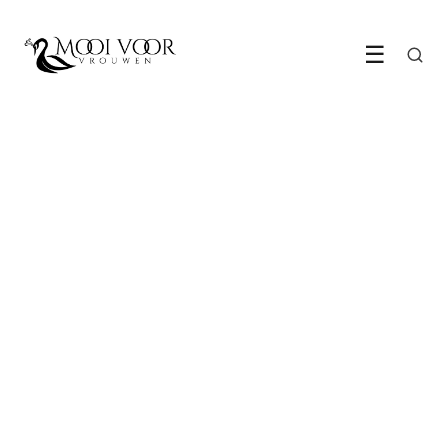
☰
LIFESTYLE
Plekjes die je Insta leuk zullen
doen opfleuren!
7 March 2022
·
4 min leestijd