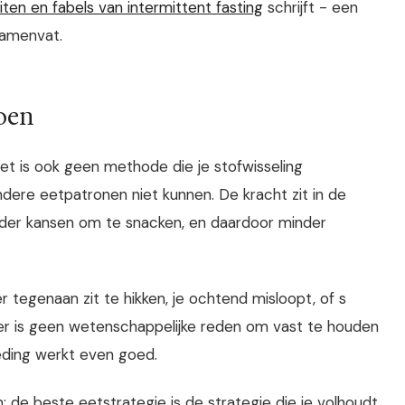
ten en fabels van intermittent fasting
schrijft - een
samenvat.
oen
 het is ook geen methode die je stofwisseling
ere eetpatronen niet kunnen. De kracht zit in de
der kansen om te snacken, en daardoor minder
 er tegenaan zit te hikken, je ochtend misloopt, of s
er is geen wetenschappelijke reden om vast te houden
ding werkt even goed.
de beste eetstrategie is de strategie die je volhoudt.