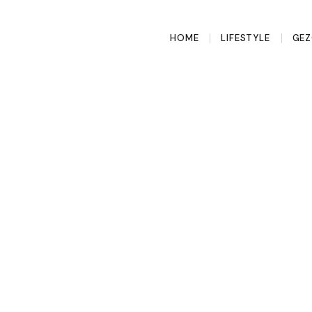
HOME
LIFESTYLE
GEZ
nt fasting niet
kt