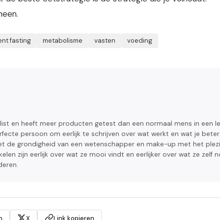
heen.
ent fasting
metabolisme
vasten
voeding
alist en heeft meer producten getest dan een normaal mens in een l
rfecte persoon om eerlijk te schrijven over wat werkt en wat je beter
 met de grondigheid van een wetenschapper en make-up met het plez
elen zijn eerlijk over wat ze mooi vindt en eerlijker over wat ze zelf n
deren.
n
X
Link kopieren