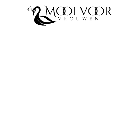
GEZONDHEID & FITNESS
Waarom intermitte
werkt zoals je den
26 April 2026
·
5 min leestijd