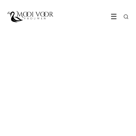
☰
GEZONDHEID & FITNESS
Waarom krachttraining
onmisbaar is als je in de
overgang bent
12 May 2026
·
6 min leestijd